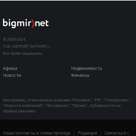
© 2000-2024,
ТОВ «КЕПРЕЙТ ПАРТНЕРС».
Все права защищены.
Афиша
Недвижимость
Новости
Финансы
Материалы, отмеченные знаками "Реклама", "PR", "Спецпроект",
"Новости компаний", "Актуально", "Промо", публикуются на
правах рекламы.
Наши контакты и схема проезда
|
Редакция
|
Связаться с