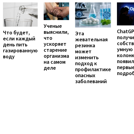
Ученые
ChatG
выяснили,
Что будет,
Эта
получ
что
если каждый
жевательная
собст
ускоряет
день пить
резинка
умную
старение
газированную
может
колонк
организма
воду
изменить
появил
на самом
подход к
первы
деле
профилактике
подро
опасных
заболеваний