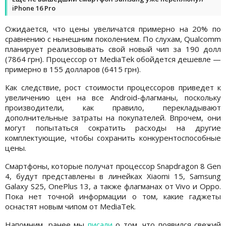
iPhone 16 Pro
Ожидается, что цены увеличатся примерно на 20% по
сравнению с нынешним поколением. По слухам, Qualcomm
планирует реализовывать свой новый чип за 190 долл
(7864 грн). Процессор от MediaTek обойдется дешевле —
примерно в 155 долларов (6415 грн).
Как следствие, рост стоимости процессоров приведет к
увеличению цен на все Android-флагманы, поскольку
производители, как правило, перекладывают
дополнительные затраты на покупателей. Впрочем, они
могут попытаться сократить расходы на другие
комплектующие, чтобы сохранить конкурентоспособные
цены.
Смартфоны, которые получат процессор Snapdragon 8 Gen
4, будут представлены в линейках Xiaomi 15, Samsung
Galaxy S25, OnePlus 13, а также флагманах от Vivo и Oppo.
Пока нет точной информации о том, какие гаджеты
оснастят новым чипом от MediaTek.
Напомним, ранее мы
писали
о том, что появился свежий