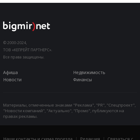
© 2000-2024,
ТОВ «КЕПРЕЙТ ПАРТНЕРС».
Все права защищены.
Афиша
Недвижимость
Новости
Финансы
Материалы, отмеченные знаками "Реклама", "PR", "Спецпроект",
"Новости компаний", "Актуально", "Промо", публикуются на
правах рекламы.
Наши контакты и схема проезда
|
Редакция
|
Связаться с