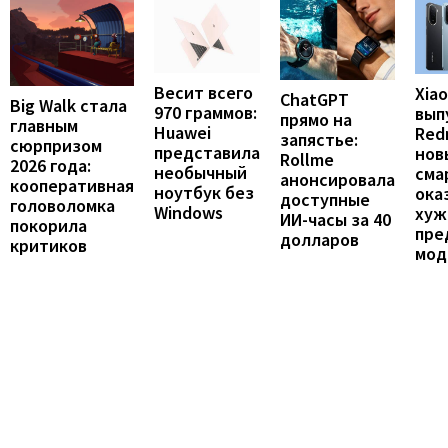
Весит всего
Xia
ChatGPT
Big Walk стала
970 граммов:
вып
прямо на
главным
Huawei
Redm
запястье:
сюрпризом
представила
нов
Rollme
2026 года:
необычный
сма
анонсировала
кооперативная
ноутбук без
ока
доступные
головоломка
Windows
хуж
ИИ-часы за 40
покорила
пре
долларов
критиков
мод