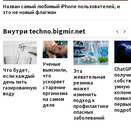
Назван самый любимый iPhone пользователей, и
это не новый флагман
Внутри techno.bigmir.net
Ученые
ChatG
выяснили,
Что будет,
Эта
получ
что
если каждый
жевательная
собст
ускоряет
день пить
резинка
умную
старение
газированную
может
колонк
организма
воду
изменить
появил
на самом
подход к
первы
деле
профилактике
подро
опасных
заболеваний