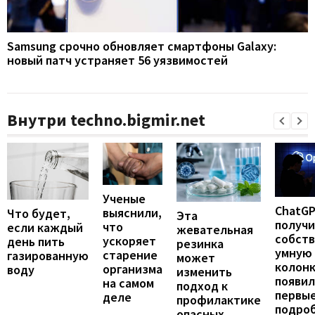
Samsung срочно обновляет смартфоны Galaxy:
новый патч устраняет 56 уязвимостей
Внутри techno.bigmir.net
Ученые
ChatG
выяснили,
Что будет,
Эта
получ
что
если каждый
жевательная
собст
ускоряет
день пить
резинка
умную
старение
газированную
может
колонк
организма
воду
изменить
появил
на самом
подход к
первы
деле
профилактике
подро
опасных