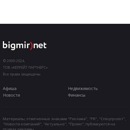
© 2000-2024,
ТОВ «КЕПРЕЙТ ПАРТНЕРС».
Все права защищены.
Афиша
Недвижимость
Новости
Финансы
Материалы, отмеченные знаками "Реклама", "PR", "Спецпроект",
"Новости компаний", "Актуально", "Промо", публикуются на
правах рекламы.