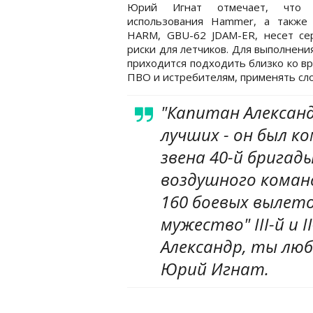
Юрий Игнат отмечает, что т
использования Hammer, а также
HARM, GBU-62 JDAM-ER, несет се
риски для летчиков. Для выполнени
приходится подходить близко ко в
ПВО и истребителям, применять сл
"Капитан Александ
лучших - он был 
звена 40-й брига
воздушного команд
160 боевых вылето
мужество" ІІІ-й и 
Александр, ты люб
Юрий Игнат.