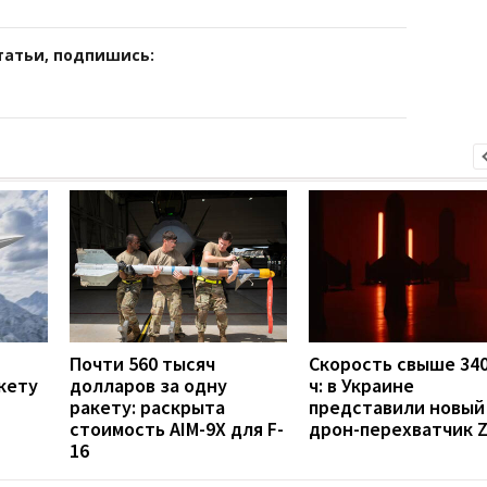
татьи, подпишись:
Почти 560 тысяч
Скорость свыше 340
кету
долларов за одну
ч: в Украине
ракету: раскрыта
представили новый
стоимость AIM-9X для F-
дрон-перехватчик Z
16