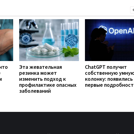
что
Эта жевательная
ChatGPT получит
е
резинка может
собственную умну
м
изменить подход к
колонку: появились
профилактике опасных
первые подробност
заболеваний