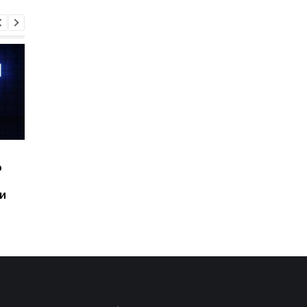
Шесть смартфонов за
Назван самый люби
ю
год: Nothing готовит
iPhone пользователе
самый масштабный
и это не новый флаг
и
запуск в своей истории