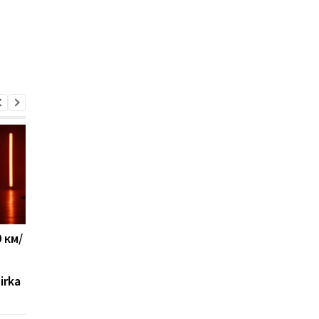
 км/
Что будет, если
Ученые выяснили, ч
каждый день пить
ускоряет старение
газированную воду
организма на самом
irka
деле