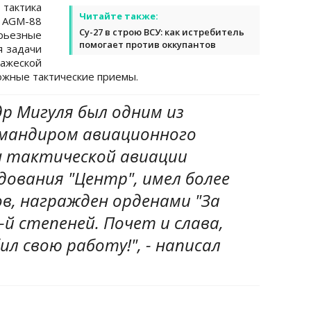
актика
Читайте также:
 AGM-88
Су-27 в строю ВСУ: как истребитель
рьезные
помогает против оккупантов
я задачи
ражеской
ожные тактические приемы.
р Мигуля был одним из
командиром авиационного
ды тактической авиации
ования "Центр", имел более
в, награжден орденами "За
ІІ-й степеней. Почет и слава,
ил свою работу!", - написал