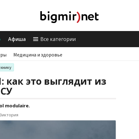
о
Афиша
Все категории
гры
Медицина и здоровье
ехнику
: как это выглядит из
ВСУ
l modulaire.
 Виктория