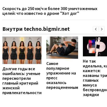
Скорость до 250 км/ч и более 300 уничтоженных
целей: что известно о дроне "Хот дог"
Внутри techno.bigmir.net
Не так
Самое
идеальна, к
популярное
Долгие годы все
кажется:
упражнение на
ошибались: ученые
названы тр
пресс
пересмотрели
главных
оказалось
главный критерий
минуса
переоцененным
женской
беспроводн
привлекательности
зарядки