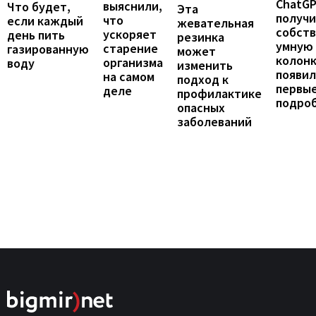
ChatG
выяснили,
Что будет,
Эта
получ
что
если каждый
жевательная
собст
ускоряет
день пить
резинка
умную
старение
газированную
может
колонк
организма
воду
изменить
появил
на самом
подход к
первы
деле
профилактике
подро
опасных
заболеваний