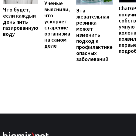
Ученые
ChatG
выяснили,
Что будет,
Эта
получ
что
если каждый
жевательная
собст
ускоряет
день пить
резинка
умную
старение
газированную
может
колонк
организма
воду
изменить
появил
на самом
подход к
первы
деле
профилактике
подро
опасных
заболеваний