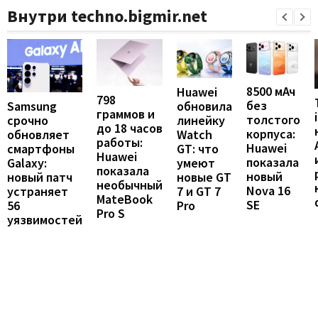
Внутри techno.bigmir.net
8500 мАч
Huawei
798
без
Samsung
обновила
граммов и
толстого
срочно
линейку
до 18 часов
корпуса:
обновляет
Watch
работы:
Huawei
смартфоны
GT: что
Huawei
показала
Galaxy:
умеют
показала
новый
новый патч
новые GT
необычный
Nova 16
устраняет
7 и GT 7
MateBook
SE
56
Pro
Pro S
уязвимостей