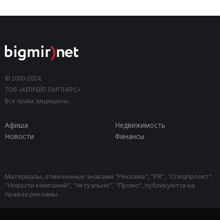
© 2000-2024,
ТОВ «КЕПРЕЙТ ПАРТНЕРС».
Все права защищены.
Афиша
Недвижимость
Новости
Финансы
Материалы, отмеченные знаками "Реклама", "PR", "Спецпроект",
"Новости компаний", "Актуально", "Промо", публикуются на
правах рекламы.