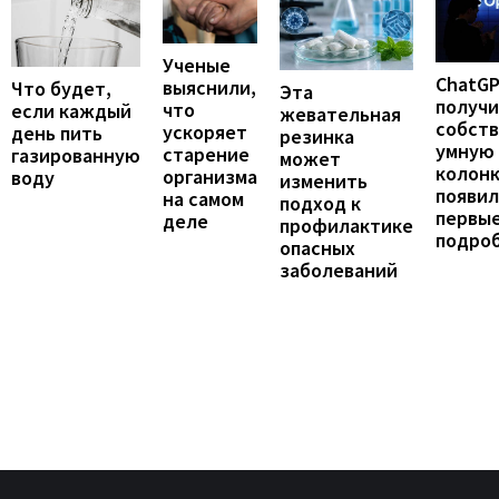
Ученые
ChatG
выяснили,
Что будет,
Эта
получ
что
если каждый
жевательная
собст
ускоряет
день пить
резинка
умную
старение
газированную
может
колонк
организма
воду
изменить
появил
на самом
подход к
первы
деле
профилактике
подро
опасных
заболеваний