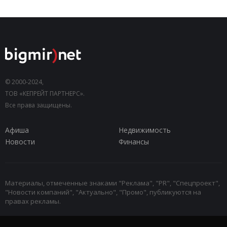
© 2000-2024,
ТОВ «КЕПРЕЙТ ПАРТНЕРС».
Все права защищены.
Афиша
Недвижимость
Новости
Финансы
Материалы, отмеченные знаками "Реклама", "PR", "Спецпроект",
"Новости компаний", "Актуально", "Промо", публикуются на
правах рекламы.