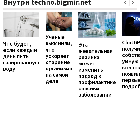
Внутри techno.bigmir.net
Ученые
ChatG
выяснили,
Что будет,
Эта
получ
что
если каждый
жевательная
собст
ускоряет
день пить
резинка
умную
старение
газированную
может
колонк
организма
воду
изменить
появил
на самом
подход к
первы
деле
профилактике
подро
опасных
заболеваний