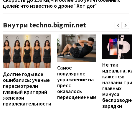
целей: что известно о дроне "Хот дог"
Внутри techno.bigmir.net
Не так
Самое
идеальна, к
популярное
Долгие годы все
кажется:
упражнение на
ошибались: ученые
названы тр
пресс
пересмотрели
главных
оказалось
главный критерий
минуса
переоцененным
женской
беспроводн
привлекательности
зарядки