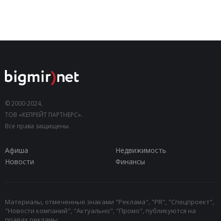
© 2000-2024,
ТОВ «КЕПРЕЙТ ПАРТНЕРС».
Все права защищены.
Афиша
Недвижимость
Новости
Финансы
Материалы, отмеченные знаками "Реклама", "PR", "Спецпроект",
"Новости компаний", "Актуально", "Промо", публикуются на
правах рекламы.