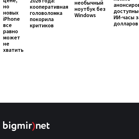
цене,
2026 года:
необычный
анонсиро
но
кооперативная
ноутбук без
доступны
новых
головоломка
Windows
ИИ-часы з
iPhone
покорила
долларов
все
критиков
равно
может
не
хватить