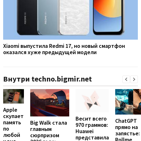
Xiaomi выпустила Redmi 17, но новый смартфон
оказался хуже предыдущей модели
Внутри techno.bigmir.net
Apple
скупает
Весит всего
ChatGPT
память
Big Walk стала
970 граммов:
прямо на
по
главным
Huawei
запястье:
любой
сюрпризом
представила
Rollme