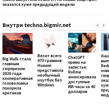
оказался хуже предыдущей модели
Внутри techno.bigmir.net
Весит всего
Xia
ChatGPT
Big Walk стала
970 граммов:
вып
прямо на
главным
Huawei
Redm
запястье:
сюрпризом
представила
нов
Rollme
2026 года:
необычный
сма
анонсировала
кооперативная
ноутбук без
ока
доступные
головоломка
Windows
хуж
ИИ-часы за 40
покорила
пре
долларов
критиков
мод