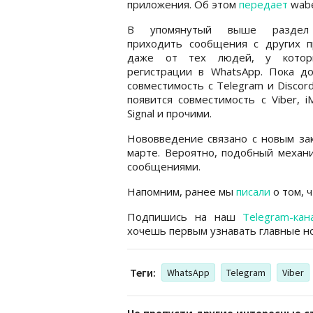
приложения. Об этом
передает
wabe
В упомянутый выше раздел
приходить сообщения с других п
даже от тех людей, у котор
регистрации в WhatsApp. Пока до
совместимость с Telegram и Discor
появится совместимость с Viber, i
Signal и прочими.
Нововведение связано с новым зак
марте. Вероятно, подобный механи
сообщениями.
Напомним, ранее мы
писали
о том, 
Подпишись на наш
Telegram-кан
хочешь первым узнавать главные но
Теги:
WhatsApp
Telegram
Viber