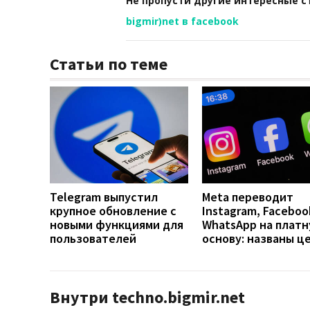
Не пропусти другие интересные с
bigmir)net в facebook
Статьи по теме
Telegram выпустил
Meta переводит
крупное обновление с
Instagram, Faceboo
новыми функциями для
WhatsApp на плат
пользователей
основу: названы ц
Внутри techno.bigmir.net