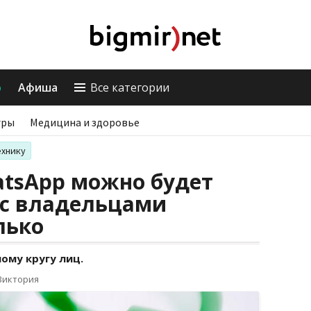
о
Афиша
Все категории
гры
Медицина и здоровье
ехнику
atsApp можно будет
 с владельцами
лько
ому кругу лиц.
Виктория