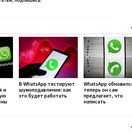
татьи, подпишись:
В WhatsApp тестируют
WhatsApp обновилс
k и
шумоподавление: как
теперь он сам
ную
это будет работать
предлагает, что
ены
написать