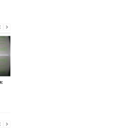
я:
У WhatsApp может
Meta готовит платн
появиться Plus-
ИИ-функции для
подписка: что она
Instagram, Facebook 
предложит
WhatsApp
пользователям