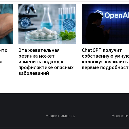
что
Эта жевательная
ChatGPT получит
е
резинка может
собственную умну
м
изменить подход к
колонку: появились
профилактике опасных
первые подробност
заболеваний
Недвижимость
Новости