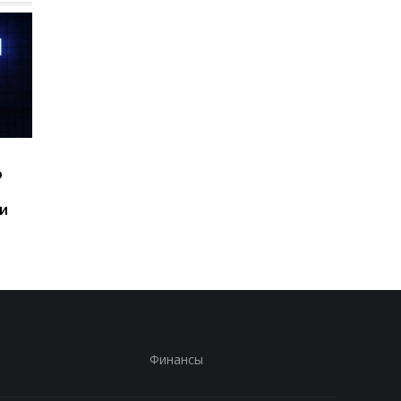
Шесть смартфонов за
Назван самый люби
ю
год: Nothing готовит
iPhone пользователе
самый масштабный
и это не новый флаг
и
запуск в своей истории
Финансы