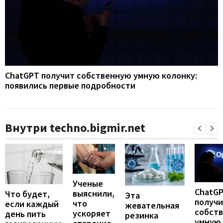
ChatGPT получит собственную умную колонку:
появились первые подробности
Внутри techno.bigmir.net
Ученые
ChatG
выяснили,
Что будет,
Эта
получ
что
если каждый
жевательная
собст
ускоряет
день пить
резинка
умную