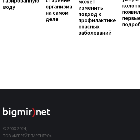
старение
газированную
может
колонк
организма
воду
изменить
появил
на самом
подход к
первы
деле
профилактике
подро
опасных
заболеваний
© 2000-2024,
ТОВ «КЕПРЕЙТ ПАРТНЕРС».