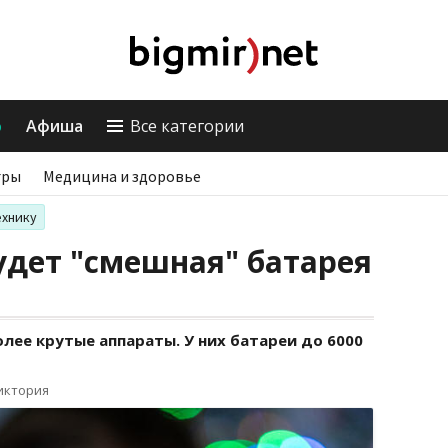
о
Афиша
Все категории
гры
Медицина и здоровье
ехнику
будет "смешная" батарея
олее крутые аппараты. У них батареи до 6000
иктория