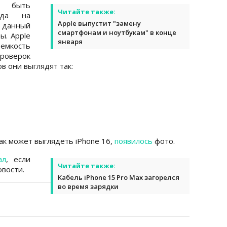
т быть
Читайте также:
ода на
Apple выпустит "замену
 данный
смартфонам и ноутбукам" в конце
ы. Apple
января
емкость
оверок
в они выглядят так:
ак может выглядеть iPhone 16,
появилось
фото.
ал
, если
Читайте также:
вости.
Кабель iPhone 15 Pro Max загорелся
во время зарядки