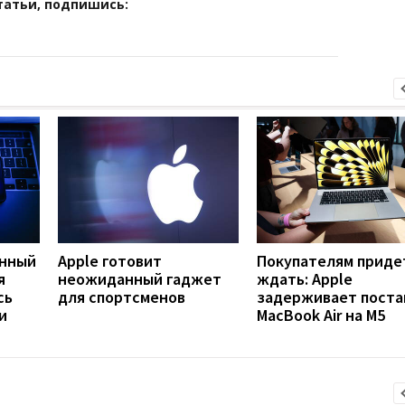
татьи, подпишись:
янный
Apple готовит
Покупателям приде
я
неожиданный гаджет
ждать: Apple
сь
для спортсменов
задерживает поста
и
MacBook Air на M5