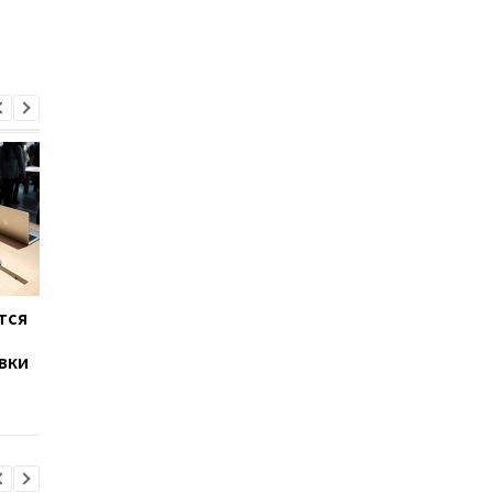
тся
Названы три причины
Apple запустила
дождаться iPhone 18
подписку на iPhone, 
вки
Pro
и Apple Watch: сколь
придется платить
каждый месяц