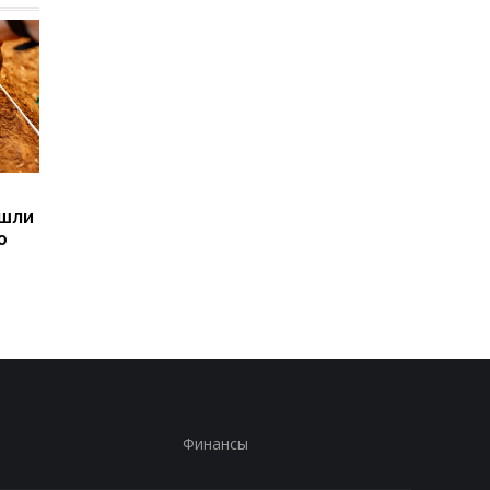
Sega превратила
Магнитные бури,
ашли
легендарные консоли в
прогноз на 6, 7, 8
ю
наручные часы: фанаты
августа: подробност
оценят
по дням
Финансы