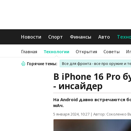
Новости
Спорт
Финансы
Авто
Техн
Главная
Технологии
Открытия
Советы
И
Горячие темы:
Все для фронта - все про оружие и т
В iPhone 16 Pro 
- инсайдер
На Android давно встречаются б
мАч.
5 января 2024, 10:27
|
Автор: Соколенко В