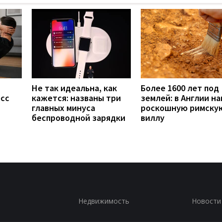
Не так идеальна, как
Более 1600 лет под
есс
кажется: названы три
землей: в Англии н
главных минуса
роскошную римску
беспроводной зарядки
виллу
Недвижимость
Новости