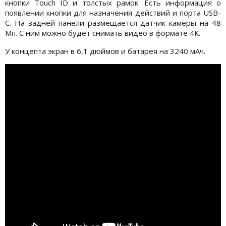
кнопки Touch ID и толстых рамок. Есть информация о
появлении кнопки для назначения действий и порта USB-
C. На задней панели размещается датчик камеры на 48
Мп. С ним можно будет снимать видео в формате 4К.
У концепта экран в 6,1 дюймов и батарея на 3240 мАч.