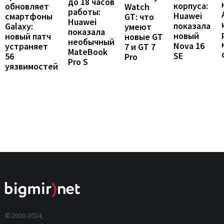
до 18 часов
корпуса:
обновляет
Watch
работы:
Huawei
смартфоны
GT: что
Huawei
показала
Galaxy:
умеют
показала
новый
новый патч
новые GT
необычный
Nova 16
устраняет
7 и GT 7
MateBook
SE
56
Pro
Pro S
уязвимостей
© 2000-2024,