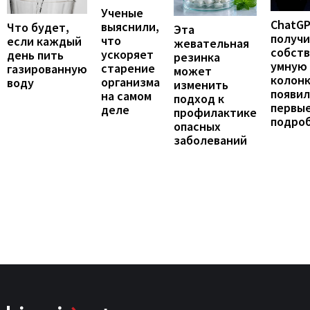
Ученые
ChatG
выяснили,
Что будет,
Эта
получ
что
если каждый
жевательная
собст
ускоряет
день пить
резинка
умную
старение
газированную
может
колонк
организма
воду
изменить
появил
на самом
подход к
первы
деле
профилактике
подро
опасных
заболеваний