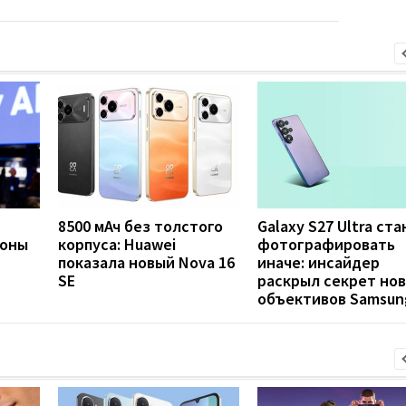
8500 мАч без толстого
Galaxy S27 Ultra ст
фоны
корпуса: Huawei
фотографировать
показала новый Nova 16
иначе: инсайдер
SE
раскрыл секрет но
объективов Samsun