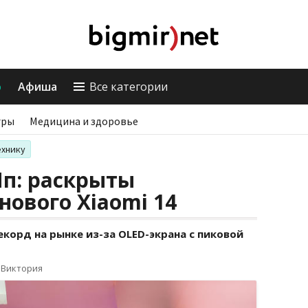
о
Афиша
Все категории
гры
Медицина и здоровье
ехнику
Мп: раскрыты
нового Xiaomi 14
орд на рынке из-за OLED-экрана с пиковой
 Виктория