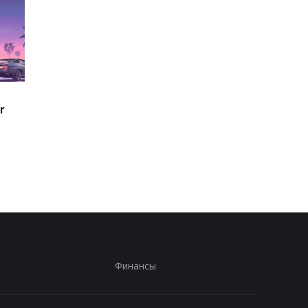
Долгие годы все
Самое популярное
r
ошибались: ученые
упражнение на прес
пересмотрели главный
оказалось
критерий женской
переоцененным
привлекательности
Финансы