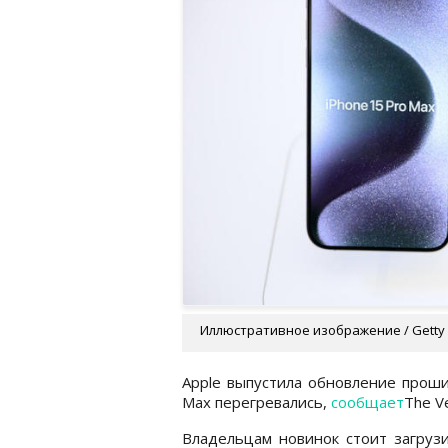
Иллюстративное изображение / Getty
Apple выпустила обновление проши
Max перегревались,
сообщает
The V
Владельцам новинок стоит загруз