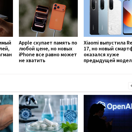
имый
Apple скупает память по
Xiaomi выпустила R
лей,
любой цене, но новых
17, но новый смарт
агман
iPhone все равно может
оказался хуже
не хватить
предыдущей модел