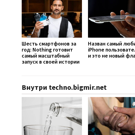
Шесть смартфонов за
Назван самый люб
год: Nothing готовит
iPhone пользовате
самый масштабный
и это не новый фл
запуск в своей истории
Внутри techno.bigmir.net