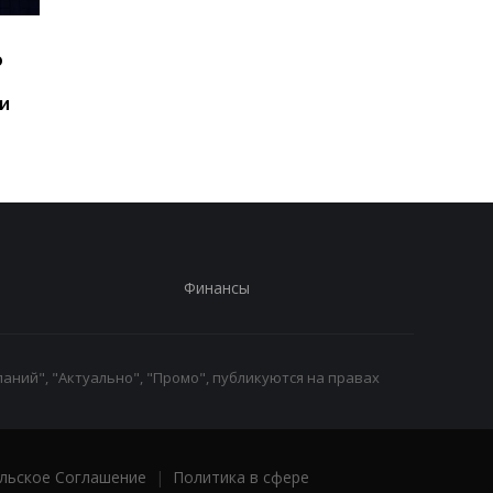
Шесть смартфонов за
Назван самый люби
ю
год: Nothing готовит
iPhone пользователе
самый масштабный
и это не новый флаг
и
запуск в своей истории
Финансы
аний", "Актуально", "Промо", публикуются на правах
льское Соглашение
|
Политика в сфере