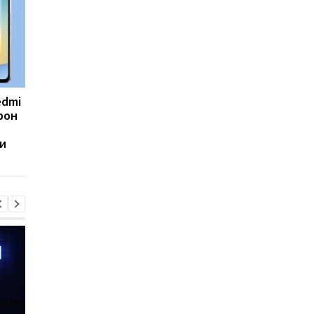
edmi
Samsung срочно
8500 мАч без толсто
фон
обновляет смартфоны
корпуса: Huawei
Galaxy: новый патч
показала новый Nova
и
устраняет 56
SE
уязвимостей