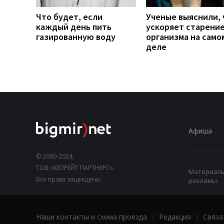
Что будет, если
Ученые выяснили, 
каждый день пить
ускоряет старени
газированную воду
организма на само
деле
Афиша
© 2000-2024,
ТОВ «КЕПРЕЙТ ПАРТНЕРС».
Материалы,
Все права защищены.
рекламы.
Наши контакты и схема проезда
|
Редакция
|
Связа