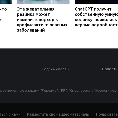
что
Эта жевательная
ChatGPT получит
е
резинка может
собственную умну
м
изменить подход к
колонку: появились
профилактике опасных
первые подробност
заболеваний
Недвижимость
Новости
 отмеченные знаками "Реклама", "PR", "Спецпроект", "Новости комп
ться с нами
|
Разместить свои видеоматериалы
|
Пользовате