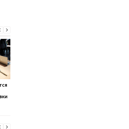
тся
В сеть попал обзор
Huawei бросила выз
прототипа Surface
Apple: новый MateBo
вки
Laptop Ultra: не
Pro S оказался почти
обошлось без проблем
1,5 раза легче MacBo
Neo