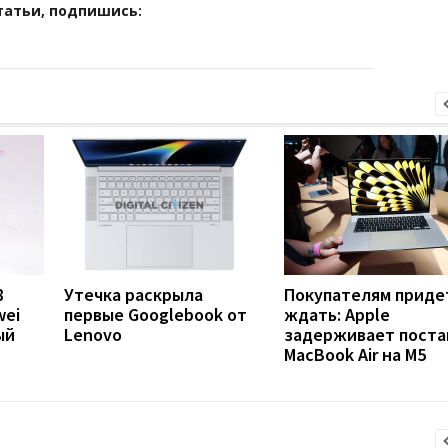
татьи, подпишись:
8
Утечка раскрыла
Покупателям приде
wei
первые Googlebook от
ждать: Apple
ый
Lenovo
задерживает поста
MacBook Air на M5