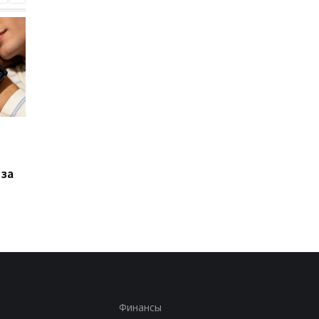
Xiaomi выпустила Redmi
Фанаты GTA 6
17, но новый смартфон
дождались: Rockstar
оказался хуже
раскрыла дату
 за
предыдущей модели
большого показа и
удивила местом
премьеры
Финансы