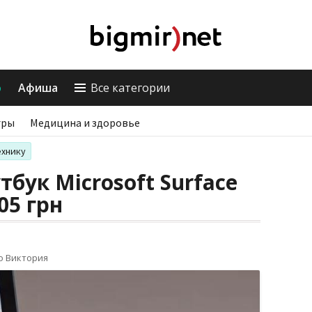
о
Афиша
Все категории
гры
Медицина и здоровье
ехнику
бук Microsoft Surface
05 грн
о Виктория