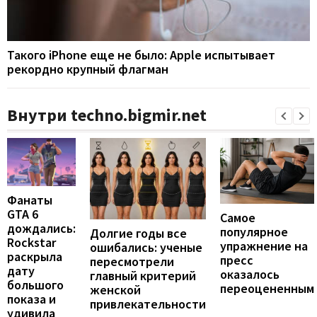
Такого iPhone еще не было: Apple испытывает
рекордно крупный флагман
Внутри techno.bigmir.net
Фанаты
GTA 6
Самое
дождались:
популярное
Долгие годы все
Rockstar
упражнение на
ошибались: ученые
раскрыла
пресс
пересмотрели
дату
оказалось
главный критерий
большого
переоцененным
женской
показа и
привлекательности
удивила