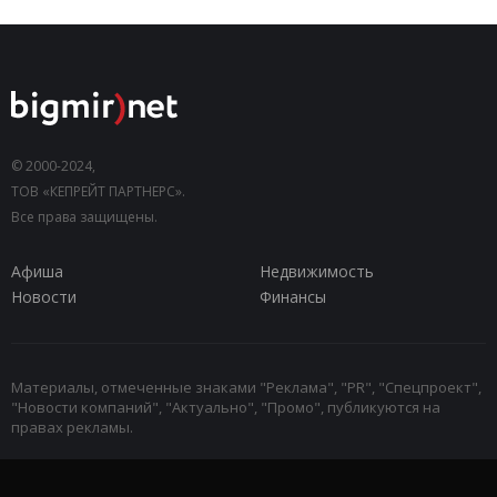
© 2000-2024,
ТОВ «КЕПРЕЙТ ПАРТНЕРС».
Все права защищены.
Афиша
Недвижимость
Новости
Финансы
Материалы, отмеченные знаками "Реклама", "PR", "Спецпроект",
"Новости компаний", "Актуально", "Промо", публикуются на
правах рекламы.