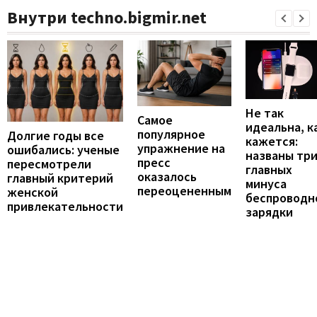
Внутри techno.bigmir.net
Не так
Самое
идеальна, к
популярное
Долгие годы все
кажется:
упражнение на
ошибались: ученые
названы тр
пресс
пересмотрели
главных
оказалось
главный критерий
минуса
переоцененным
женской
беспроводн
привлекательности
зарядки