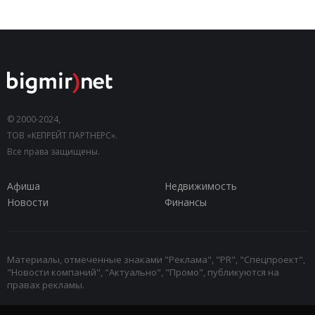
© 2000-2024,
ТОВ «КЕПРЕЙТ ПАРТНЕРС».
Все права защищены.
Афиша
Недвижимость
Новости
Финансы
Материалы, отмеченные знаками "Реклама", "PR", "Спецпроект",
"Новости компаний", "Актуально", "Промо", публикуются на
правах рекламы.