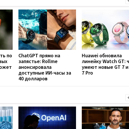
ть по
ChatGPT прямо на
Huawei обновила
вых
запястье: Rollme
линейку Watch GT: 
может
анонсировала
умеют новые GT 7 и
доступные ИИ-часы за
7 Pro
40 долларов