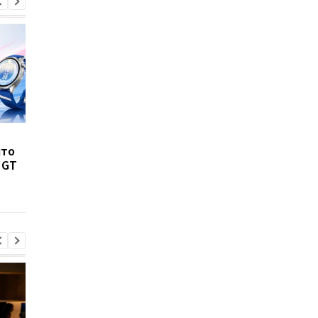
Такого iPhone еще не
Pixel Watch 5 полно
что
было: Apple испытывает
рассекретили до
 GT
рекордно крупный
анонса: раскрыты
флагман
характеристики, це
дата выхода