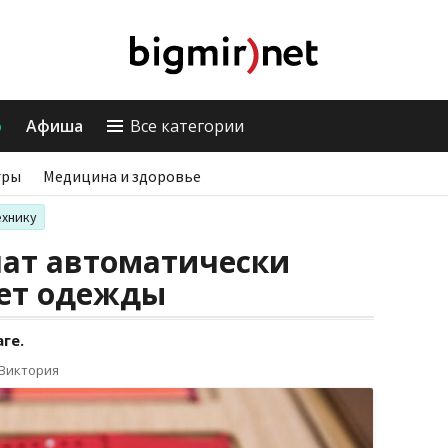
о
Афиша
Все категории
гры
Медицина и здоровье
ехнику
чат автоматически
вет одежды
ге.
 Виктория