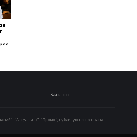
за
Назван самый любимый
Apple скупает памят
т
iPhone пользователей,
любой цене, но нов
и это не новый флагман
iPhone все равно мо
ории
не хватить
Финансы
аний", "Актуально", "Промо", публикуются на правах