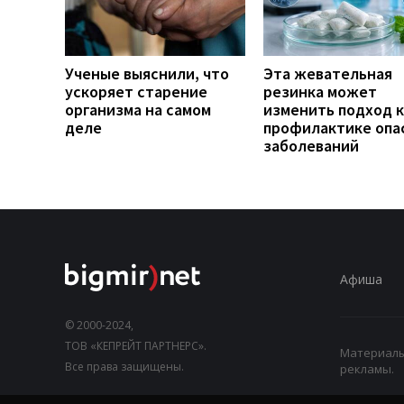
Ученые выяснили, что
Эта жевательная
ускоряет старение
резинка может
организма на самом
изменить подход к
деле
профилактике опа
заболеваний
Афиша
© 2000-2024,
ТОВ «КЕПРЕЙТ ПАРТНЕРС».
Материалы,
Все права защищены.
рекламы.