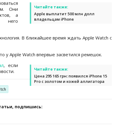
зоваться
Читайте также:
ем. Они
Apple выплатит 500 млн долл
ктов, а
владельцам iPhone
д него
ехнология. В ближайшее время ждать Apple Watch с
что у Apple Watch впервые засветился ремешок.
ал
, если
Читайте также:
вости.
Цена 295 165 грн: появился iPhone 15
Pro с золотом и кожей аллигатора
tch
татьи, подпишись: