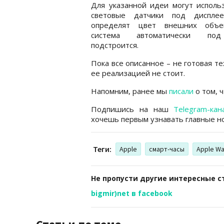
Для указанной идеи могут исполь
световые датчики под диспле
определят цвет внешних объе
система автоматически по
подстроится.
Пока все описанное – не готовая т
ее реализацией не стоит.
Напомним, ранее мы
писали
о том, 
Подпишись на наш
Telegram-кан
хочешь первым узнавать главные но
Теги:
Apple
смарт-часы
Apple Wa
Не пропусти другие интересные с
bigmir)net в facebook