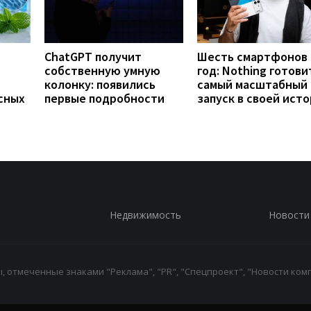
ChatGPT получит
Шесть смартфонов 
собственную умную
год: Nothing готови
колонку: появились
самый масштабный
сных
первые подробности
запуск в своей ист
Недвижимость
Новости
 отмеченные знаками "Реклама", "PR", "Спецпроект", "Новости комп