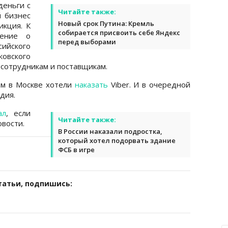
деньги с
Читайте также:
й бизнес
Новый срок Путина: Кремль
икция. К
собирается присвоить себе Яндекс
ление о
перед выборами
йского
ковского
 сотрудникам и поставщикам.
ом в Москве хотели
наказать
Viber. И в очередной
дия.
ал
, если
Читайте также:
вости.
В России наказали подростка,
который хотел подорвать здание
ФСБ в игре
татьи, подпишись: