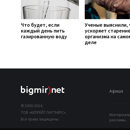
Что будет, если
Ученые выяснили, 
каждый день пить
ускоряет старени
газированную воду
организма на само
деле
Афиша
© 2000-2024,
ТОВ «КЕПРЕЙТ ПАРТНЕРС».
Материалы,
Все права защищены.
рекламы.