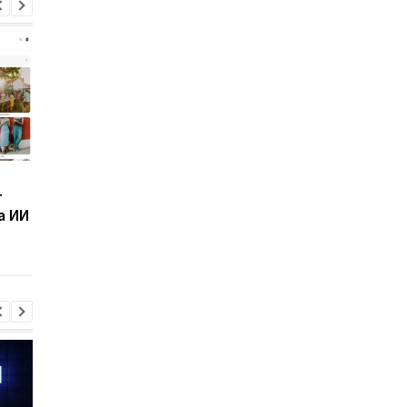
Google раскрыла дату
Почти 560 тысяч
г
анонса Pixel 11
долларов за одну
а ИИ
ракету: раскрыта
стоимость AIM-9X для
16