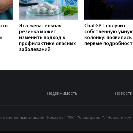
что
Эта жевательная
ChatGPT получит
е
резинка может
собственную умну
м
изменить подход к
колонку: появились
профилактике опасных
первые подробност
заболеваний
Недвижимость
Новости
 отмеченные знаками "Реклама", "PR", "Спецпроект", "Новости комп