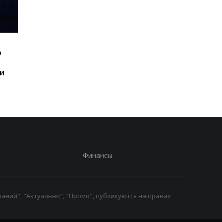
Шесть смартфонов за
Назван самый люби
ю
год: Nothing готовит
iPhone пользователе
самый масштабный
и это не новый флаг
и
запуск в своей истории
Финансы
аний", "Актуально", "Промо", публикуются на правах