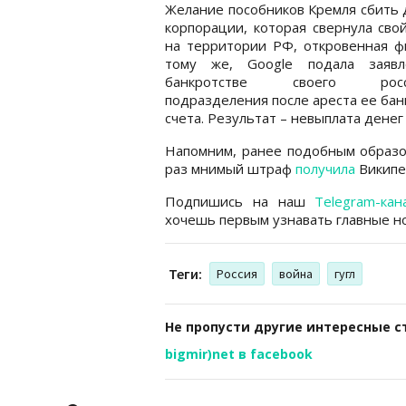
Желание пособников Кремля сбить 
корпорации, которая свернула сво
на территории РФ, откровенная ф
тому же, Google подала заяв
банкротстве своего росси
подразделения после ареста ее бан
счета. Результат – невыплата денег
Напомним, ранее подобным образ
раз мнимый штраф
получила
Википе
Подпишись на наш
Telegram-кан
хочешь первым узнавать главные но
Теги:
Россия
война
гугл
Не пропусти другие интересные с
bigmir)net в facebook