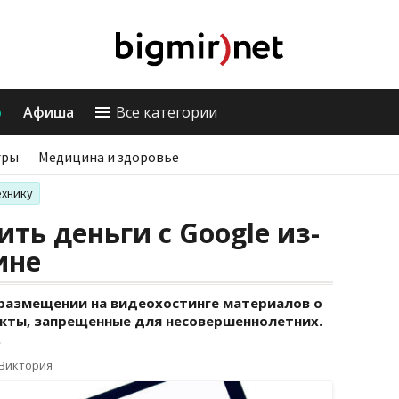
о
Афиша
Все категории
гры
Медицина и здоровье
ехнику
ить деньги с Google из-
ине
 размещении на видеохостинге материалов о
екты, запрещенные для несовершеннолетних.
.
 Виктория