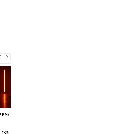
 км/
Новый украинский ЗРК
Военные США указал
"Риф" уже защищает
на главное
небо: появились
преимущество Укра
irka
подробности
в современной войн