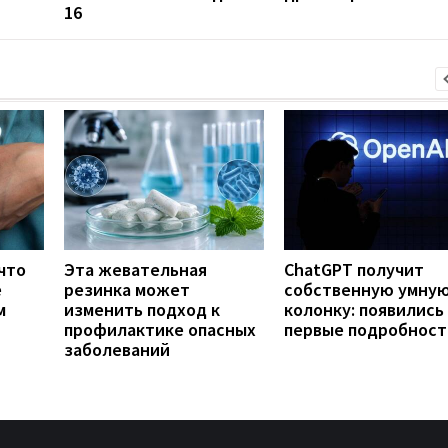
16
что
Эта жевательная
ChatGPT получит
е
резинка может
собственную умну
м
изменить подход к
колонку: появились
профилактике опасных
первые подробност
заболеваний