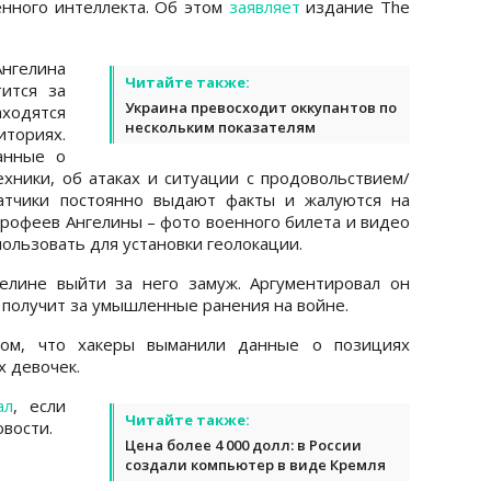
енного интеллекта. Об этом
заявляет
издание The
нгелина
Читайте также:
тится за
Украина превосходит оккупантов по
аходятся
нескольким показателям
иториях.
анные о
ехники, об атаках и ситуации с продовольствием/
ватчики постоянно выдают факты и жалуются на
рофеев Ангелины – фото военного билета и видео
пользовать для установки геолокации.
гелине выйти за него замуж. Аргументировал он
получит за умышленные ранения на войне.
м, что хакеры выманили данные о позициях
х девочек.
ал
, если
Читайте также:
вости.
Цена более 4 000 долл: в России
создали компьютер в виде Кремля