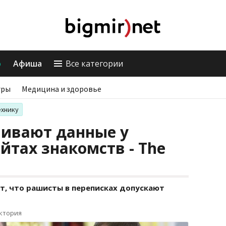
о
Афиша
Все категории
гры
Медицина и здоровье
ехнику
ивают данные у
йтах знакомств - The
т, что рашисты в переписках допускают
иктория