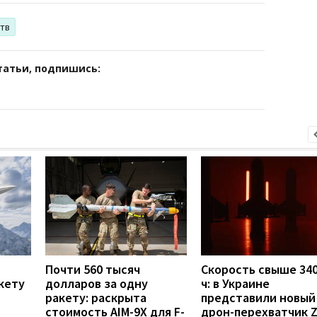
ств
татьи, подпишись:
Почти 560 тысяч
Скорость свыше 340
кету
долларов за одну
ч: в Украине
ракету: раскрыта
представили новый
стоимость AIM-9X для F-
дрон-перехватчик Z