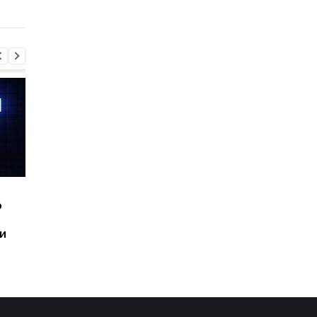
Шесть смартфонов за
Назван самый люби
ю
год: Nothing готовит
iPhone пользователе
самый масштабный
и это не новый флаг
и
запуск в своей истории