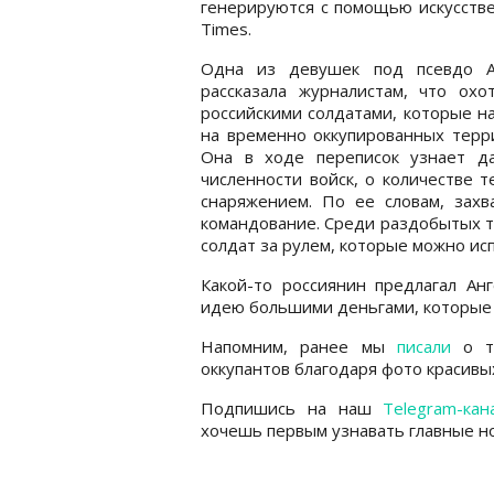
генерируются с помощью искусств
Times.
Одна из девушек под псевдо А
рассказала журналистам, что охо
российскими солдатами, которые н
на временно оккупированных терр
Она в ходе переписок узнает д
численности войск, о количестве т
снаряжением. По ее словам, зах
командование. Среди раздобытых т
солдат за рулем, которые можно ис
Какой-то россиянин предлагал Ан
идею большими деньгами, которые 
Напомним, ранее мы
писали
о то
оккупантов благодаря фото красивы
Подпишись на наш
Telegram-кан
хочешь первым узнавать главные но