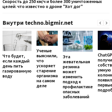
Скорость до 250 км/ч и более 300 уничтоженных
целей: что известно о дроне "Хот дог"
Внутри techno.bigmir.net
Ученые
ChatG
выяснили,
Что будет,
Эта
получ
что
если каждый
жевательная
собст
ускоряет
день пить
резинка
умную
старение
газированную
может
колонк
организма
воду
изменить
появил
на самом
подход к
первы
деле
профилактике
подро
опасных
заболеваний