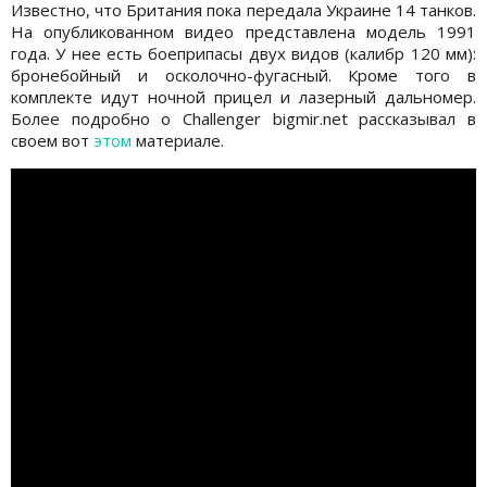
Известно, что Британия пока передала Украине 14 танков.
На опубликованном видео представлена модель 1991
года. У нее есть боеприпасы двух видов (калибр 120 мм):
бронебойный и осколочно-фугасный. Кроме того в
комплекте идут ночной прицел и лазерный дальномер.
Более подробно о Challenger bigmir.net рассказывал в
своем вот
этом
материале.