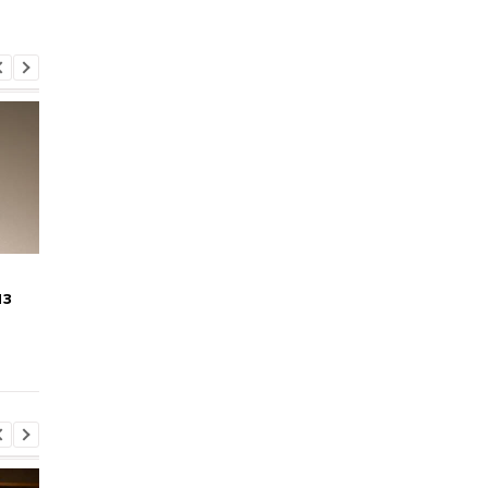
Windows 11 станет
Новые Surface Pro и
из
быстрее: Microsoft
Laptop стали мощне
начала распространять
но обычным
важный патч
пользователям их не
продадут