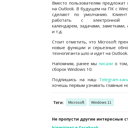
Вместо пользователям предложат 
на Outlook. В будущем на ПК с Win
сделают по умолчанию. Клиен
работать с электронной п
календарем, задачами, заметками,
и т.д.
Стоит отметить, что Microsoft пре
новые функции и серьезные обно
техногиганта шло и идет на Outlook.
Напомним, ранее мы
писали
о том,
сборок Windows 10.
Подпишись на наш
Telegram-кан
хочешь первым узнавать главные но
Теги:
Microsoft
Windows 11
Не пропусти другие интересные с
bigmir)net в facebook