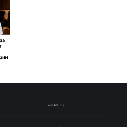
за
Назван самый любимый
Apple скупает памят
т
iPhone пользователей,
любой цене, но нов
и это не новый флагман
iPhone все равно мо
ории
не хватить
Финансы