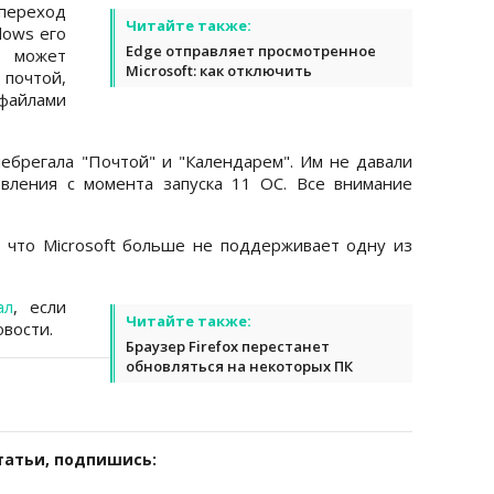
переход
Читайте также:
dows его
Edge отправляет просмотренное
т может
Microsoft: как отключить
очтой,
 файлами
небрегала "Почтой" и "Календарем". Им не давали
вления с момента запуска 11 ОС. Все внимание
 что Microsoft больше не поддерживает одну из
ал
, если
Читайте также:
вости.
Браузер Firefox перестанет
обновляться на некоторых ПК
татьи, подпишись: