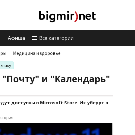
о
Афиша
Все категории
гры
Медицина и здоровье
ехнику
 "Почту" и "Календарь"
ут доступны в Microsoft Store. Их уберут в
иктория