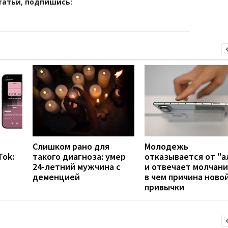
татьи, подпишись:
Слишком рано для
Молодежь
Tok:
такого диагноза: умер
отказывается от "а
24-летний мужчина с
и отвечает молчани
деменцией
в чем причина ново
привычки