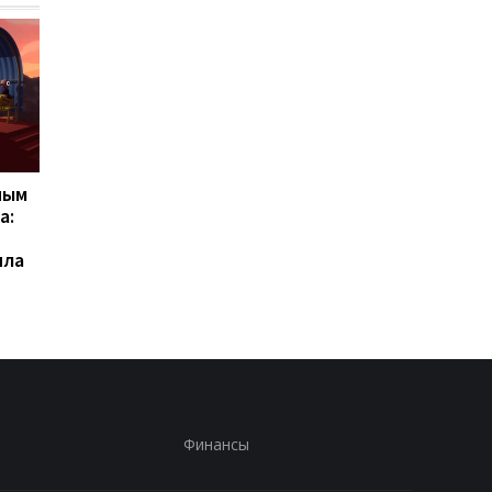
ным
Весит всего 970
ChatGPT прямо на
а:
граммов: Huawei
запястье: Rollme
представила
анонсировала
ила
необычный ноутбук без
доступные ИИ-часы 
Windows
40 долларов
Финансы