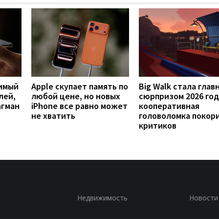
имый
Apple скупает память по
Big Walk стала глав
лей,
любой цене, но новых
сюрпризом 2026 год
агман
iPhone все равно может
кооперативная
не хватить
головоломка покор
критиков
Недвижимость
Новости