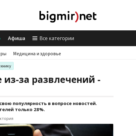
о
Афиша
Все категории
гры
Медицина и здоровье
ехнику
е из-за развлечений -
 свою популярность в вопросе новостей.
телей только 28%.
иктория