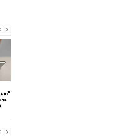
Владелец TikTok
Чтобы избежать
лло"
готовит MR-гарнитуру
запрета: американск
ем:
блогер пожелал куп
й
TikTok