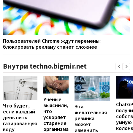
Пользователей Chrome ждут перемены:
блокировать рекламу станет сложнее
Внутри techno.bigmir.net
Ученые
ChatG
выяснили,
Что будет,
Эта
получ
что
если каждый
жевательная
собст
ускоряет
день пить
резинка
умную
старение
газированную
может
колонк
организма
воду
изменить