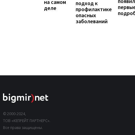
появил
на самом
подход к
первы
деле
профилактике
подро
опасных
заболеваний
© 2000-2024,
ТОВ «КЕПРЕЙТ ПАРТНЕРС».
Все права защищены.