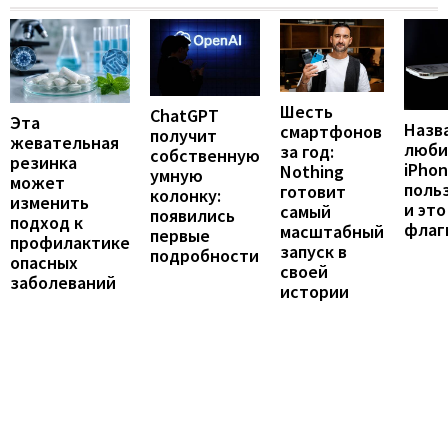
Шесть
ChatGPT
Эта
Назв
смартфонов
получит
жевательная
люби
за год:
собственную
резинка
iPho
Nothing
умную
может
поль
готовит
колонку:
изменить
и это
самый
появились
подход к
флаг
масштабный
первые
профилактике
запуск в
подробности
опасных
своей
заболеваний
истории