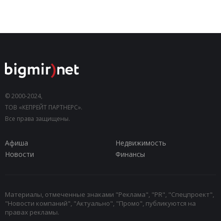
© 2000-2024,
ТОВ «КЕПРЕЙТ ПАРТНЕРС».
Все права защищены.
Афиша
Недвижимость
Новости
Финансы
Материалы, отмеченные знаками "Реклама", "PR", "Спецпроект",
"Новости компаний", "Актуально", "Промо", публикуются на
правах рекламы.