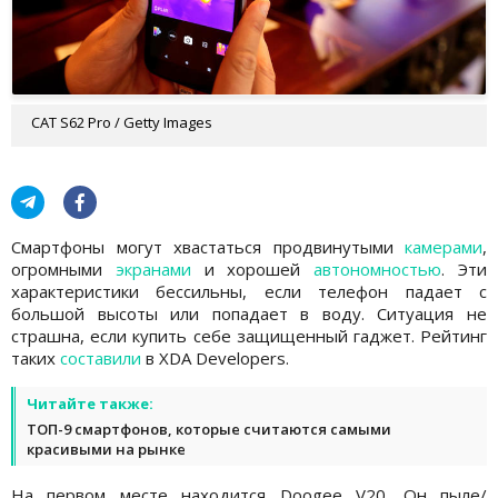
CAT S62 Pro / Getty Images
Смартфоны могут хвастаться продвинутыми
камерами
,
огромными
экранами
и хорошей
автономностью
. Эти
характеристики бессильны, если телефон падает с
большой высоты или попадает в воду. Ситуация не
страшна, если купить себе защищенный гаджет. Рейтинг
таких
составили
в XDA Developers.
Читайте также:
ТОП-9 смартфонов, которые считаются самыми
красивыми на рынке
На первом месте находится Doogee V20. Он пыле/