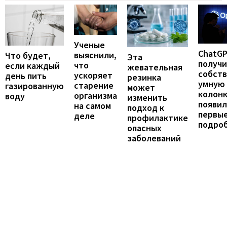
Ученые
ChatG
выяснили,
Что будет,
Эта
получ
что
если каждый
жевательная
собст
ускоряет
день пить
резинка
умную
старение
газированную
может
колонк
организма
воду
изменить
появил
на самом
подход к
первы
деле
профилактике
подро
опасных
заболеваний