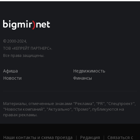
© 2000-2024,
ТОВ «КЕПРЕЙТ ПАРТНЕРС».
Все права защищены.
Афиша
Недвижимость
Новости
Финансы
Материалы, отмеченные знаками "Реклама", "PR", "Спецпроект",
"Новости компаний", "Актуально", "Промо", публикуются на
правах рекламы.
Наши контакты и схема проезда
|
Редакция
|
Связаться с