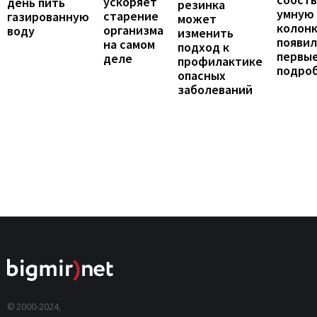
ускоряет
день пить
резинка
умную
старение
газированную
может
колонк
организма
воду
изменить
появил
на самом
подход к
первы
деле
профилактике
подро
опасных
заболеваний
© 2000-2024,