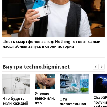
Шесть смартфонов за год: Nothing готовит самый
масштабный запуск в своей истории
Внутри techno.bigmir.net
Ученые
ChatG
выяснили,
Что будет,
Эта
получ
что
если каждый
жевательная
собст