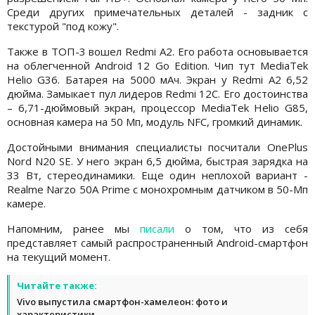
Среди других примечательных деталей - задник с
текстурой "под кожу".
Также в ТОП-3 вошел Redmi A2. Его работа основывается
на облегченной Android 12 Go Edition. Чип тут MediaTek
Helio G36. Батарея на 5000 мАч. Экран у Redmi A2 6,52
дюйма. Замыкает пул лидеров Redmi 12C. Его достоинства
– 6,71-дюймовый экран, процессор MediaTek Helio G85,
основная камера на 50 Мп, модуль NFC, громкий динамик.
Достойными внимания специалисты посчитали OnePlus
Nord N20 SE. У него экран 6,5 дюйма, быстрая зарядка на
33 Вт, стереодинамики. Еще один неплохой вариант -
Realme Narzo 50A Prime с монохромным датчиком в 50-Мп
камере.
Напомним, ранее мы
писали
о том, что из себя
представляет самый распространенный Android-смартфон
на текущий момент.
Читайте также:
Vivo выпустила смартфон-хамелеон: фото и
характеристики