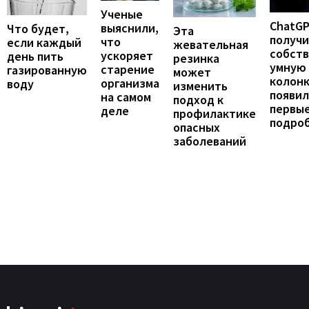
Ученые
ChatG
выяснили,
Что будет,
Эта
получ
что
если каждый
жевательная
собст
ускоряет
день пить
резинка
умную
старение
газированную
может
колонк
организма
воду
изменить
появил
на самом
подход к
первы
деле
профилактике
подро
опасных
заболеваний