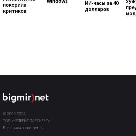
Windows
хуж
ИИ-часы за 40
покорила
пре
долларов
критиков
мод
© 2000-2024,
ТОВ «КЕПРЕЙТ ПАРТНЕРС».
Все права защищены.