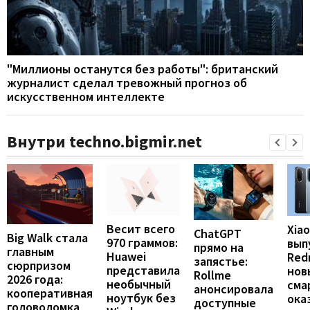
"Миллионы останутся без работы": британский
журналист сделал тревожный прогноз об
искусственном интеллекте
Внутри techno.bigmir.net
Весит всего
Xia
ChatGPT
Big Walk стала
970 граммов:
вып
прямо на
главным
Huawei
Redm
запястье:
сюрпризом
представила
нов
Rollme
2026 года:
необычный
сма
анонсировала
кооперативная
ноутбук без
ока
доступные
головоломка