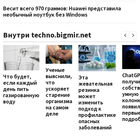
Весит всего 970 граммов: Huawei представила
необычный ноутбук без Windows
Внутри techno.bigmir.net
Ученые
ChatG
выяснили,
Что будет,
Эта
получ
что
если каждый
жевательная
собст
ускоряет
день пить
резинка
умную
старение
газированную
может
колонк
организма
воду
изменить
появил
на самом
подход к
первы
деле
профилактике
подро
опасных
заболеваний