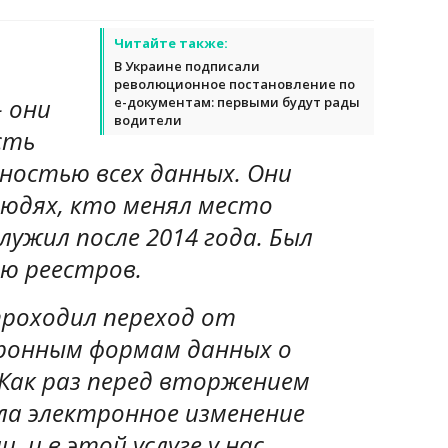
Читайте также:
В Украине подписали
революционное постановление по
 они
е-документам: первыми будут рады
водители
сть
ностью всех данных. Они
людях, кто менял место
лужил после 2014 года. Был
ию реестров.
проходил переход от
ронным формам данных о
 Как раз перед вторжением
ла электронное изменение
 и в этой услуге у нас