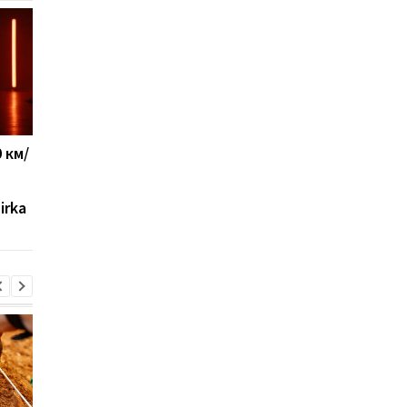
 км/
Новый украинский ЗРК
Военные США указал
"Риф" уже защищает
на главное
небо: появились
преимущество Укра
irka
подробности
в современной войн