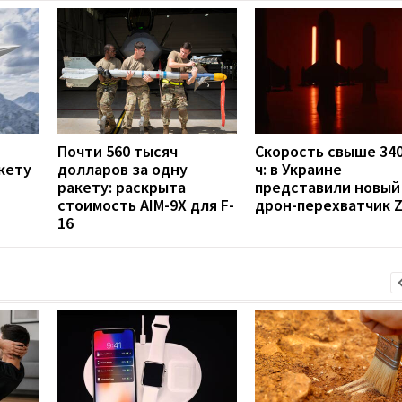
Почти 560 тысяч
Скорость свыше 340
кету
долларов за одну
ч: в Украине
ракету: раскрыта
представили новый
стоимость AIM-9X для F-
дрон-перехватчик Z
16