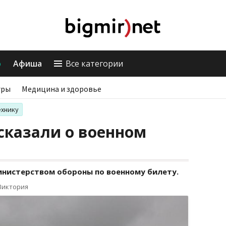
о
Афиша
Все категории
гры
Медицина и здоровье
ехнику
сказали о военном
инистерством обороны по военному билету.
Виктория