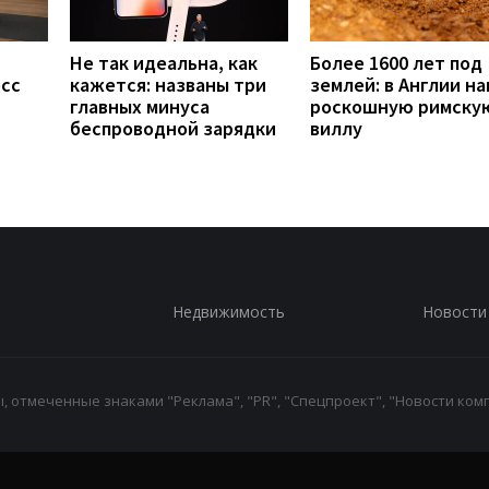
Не так идеальна, как
Более 1600 лет под
есс
кажется: названы три
землей: в Англии н
главных минуса
роскошную римску
беспроводной зарядки
виллу
Недвижимость
Новости
 отмеченные знаками "Реклама", "PR", "Спецпроект", "Новости комп