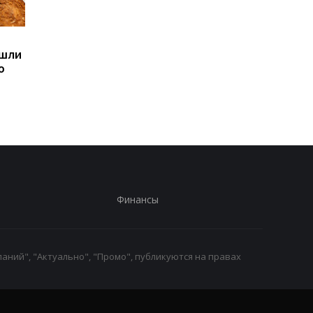
Sega превратила
Магнитные бури,
ашли
легендарные консоли в
прогноз на 6, 7, 8
ю
наручные часы: фанаты
августа: подробност
оценят
по дням
Финансы
аний", "Актуально", "Промо", публикуются на правах