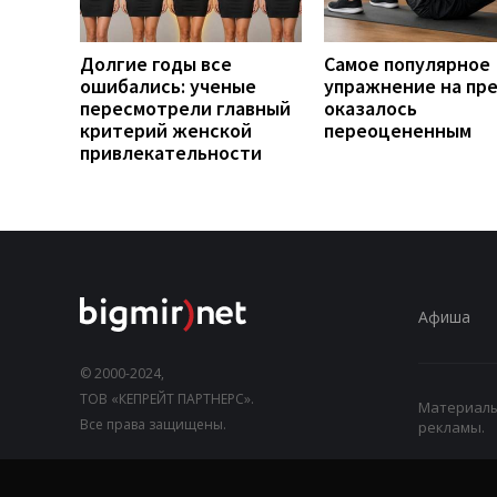
Долгие годы все
Самое популярное
ошибались: ученые
упражнение на пр
пересмотрели главный
оказалось
критерий женской
переоцененным
привлекательности
Афиша
© 2000-2024,
ТОВ «КЕПРЕЙТ ПАРТНЕРС».
Материалы,
Все права защищены.
рекламы.