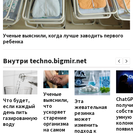
Ученые выяснили, когда лучше заводить первого
ребенка
Внутри techno.bigmir.net
Ученые
ChatG
выяснили,
Что будет,
Эта
получ
что
если каждый
жевательная
собст
ускоряет
день пить
резинка
умную
старение
газированную
может
колонк
организма
воду
изменить
появил
на самом
подход к