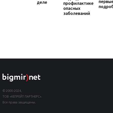
первы
деле
профилактике
подро
опасных
заболеваний
© 2000-2024,
ТОВ «КЕПРЕЙТ ПАРТНЕРС».
Все права защищены.