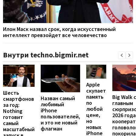
Илон Маск назвал срок, когда искусственный
интеллект превзойдет все человечество
Внутри techno.bigmir.net
Apple
скупает
Шесть
память
Big Walk 
Назван самый
смартфонов
по
главным
любимый
за год:
любой
сюрприз
iPhone
Nothing
цене,
2026 года
пользователей,
готовит
но
кооперат
и это не новый
самый
новых
головоло
флагман
масштабный
iPhone
покорила
запуск в