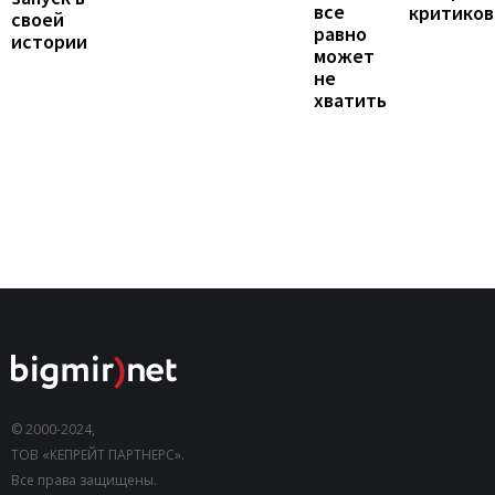
все
критиков
своей
равно
истории
может
не
хватить
© 2000-2024,
ТОВ «КЕПРЕЙТ ПАРТНЕРС».
Все права защищены.