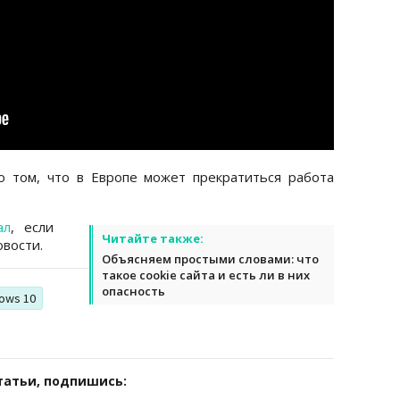
 том, что в Европе может прекратиться работа
ал
, если
Читайте также:
вости.
Объясняем простыми словами: что
такое cookie сайта и есть ли в них
опасность
ows 10
татьи, подпишись: