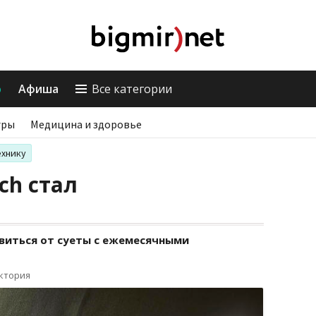
о
Афиша
Все категории
гры
Медицина и здоровье
ехнику
ch стал
виться от суеты с ежемесячными
иктория