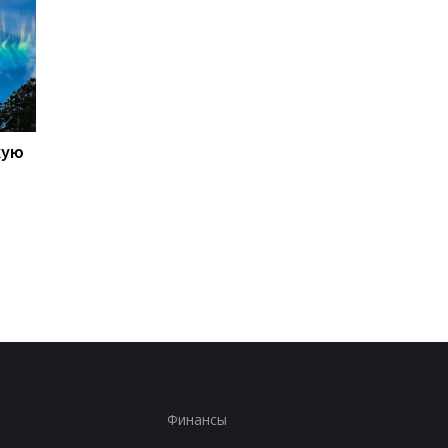
кую
Galaxy S27 Ultra станет
Не по мощности, а п
фотографировать
любви владельцев:
иначе: инсайдер
AnTuTu выбрал лучш
раскрыл секрет новых
Android-смартфоны
объективов Samsung
Финансы