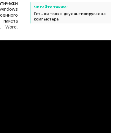
ически
Читайте также:
 Windows
Есть ли толк в двух антивирусах на
роенного
компьютере
 пакета
, Word,