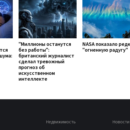
"Миллионы останутся
NASA показало ред
тся
без работы":
"огненную радугу"
шума:
британский журналист
сделал тревожный
прогноз об
искусственном
интеллекте
Недвижимость
Новости