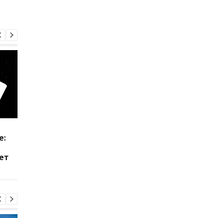
Windows 11 требует
Windows без
е:
больше: Microsoft
принуждения:
обновила
обновления можно
ет
рекомендации
переносить снова и
снова