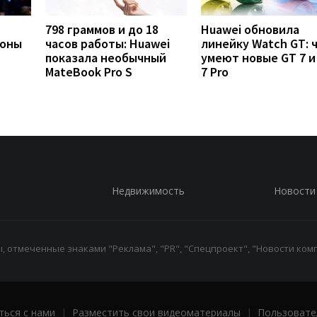
798 граммов и до 18
Huawei обновила
фоны
часов работы: Huawei
линейку Watch GT: 
показала необычный
умеют новые GT 7 и
MateBook Pro S
7 Pro
Недвижимость
Новости
 отмеченные знаками "Реклама", "PR", "Спецпроект", "Новости комп
ться с нами
|
Разместить свои видеоматериалы
|
Пользовате