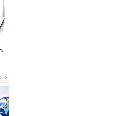
т
Wi-Fi 8 еще не
Вместо роутера —
существует
лампа: LiFi может
ть
официально, а TP-Link
изменить привычны
уже выпускает новый
интернет
роутер