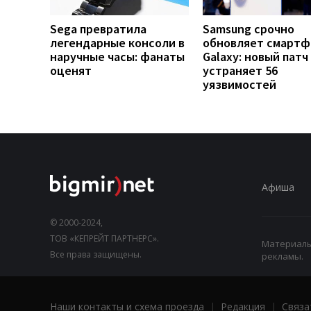
Sega превратила
Samsung срочно
легендарные консоли в
обновляет смарт
наручные часы: фанаты
Galaxy: новый патч
оценят
устраняет 56
уязвимостей
Афиша
© 2000-2024,
ТОВ «КЕПРЕЙТ ПАРТНЕРС».
Материалы,
Все права защищены.
рекламы.
Наши контакты и схема проезда
|
Редакция
|
Связа