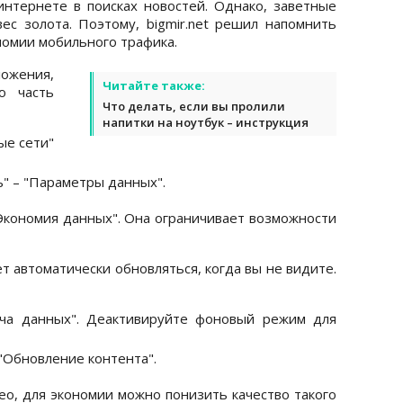
нтернете в поисках новостей. Однако, заветные
вес золота. Поэтому, bigmir.net решил напомнить
номии мобильного трафика.
ложения,
Читайте также:
ю часть
Что делать, если вы пролили
напитки на ноутбук – инструкция
ые сети"
зь" – "Параметры данных".
"Экономия данных". Она ограничивает возможности
т автоматически обновляться, когда вы не видите.
дача данных". Деактивируйте фоновый режим для
 "Обновление контента".
ео, для экономии можно понизить качество такого