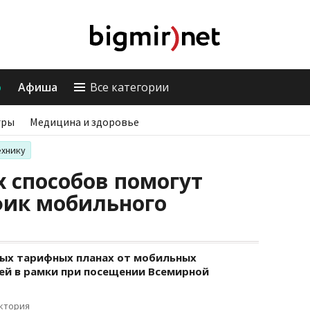
о
Афиша
Все категории
гры
Медицина и здоровье
ехнику
х способов помогут
фик мобильного
ых тарифных планах от мобильных
ей в рамки при посещении Всемирной
иктория