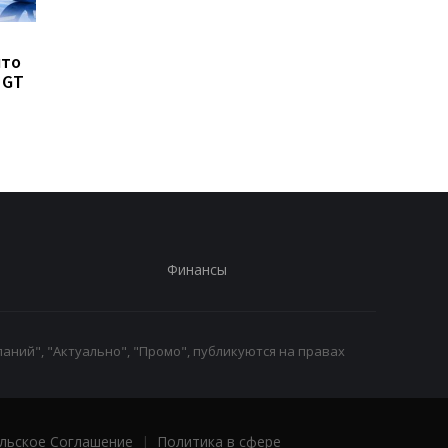
8500 мАч без толстого
Такого iPhone еще н
что
корпуса: Huawei
было: Apple испытыв
 GT
показала новый Nova 16
рекордно крупный
SE
флагман
Финансы
аний", "Актуально", "Промо", публикуются на правах
льское Соглашение
|
Политика в сфере