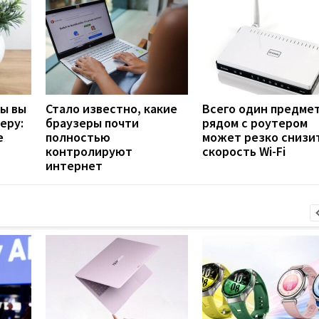
бы вы
Стало известно, какие
Всего один предме
еру:
браузеры почти
рядом с роутером
е
полностью
может резко снизи
контролируют
скорость Wi-Fi
интернет