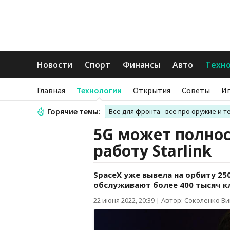
Новости
Спорт
Финансы
Авто
Техн
Главная
Технологии
Открытия
Советы
И
Горячие темы:
Все для фронта - все про оружие и т
5G может полно
работу Starlink
SpaceX уже вывела на орбиту 250
обслуживают более 400 тысяч кл
22 июня 2022, 20:39
|
Автор: Соколенко В