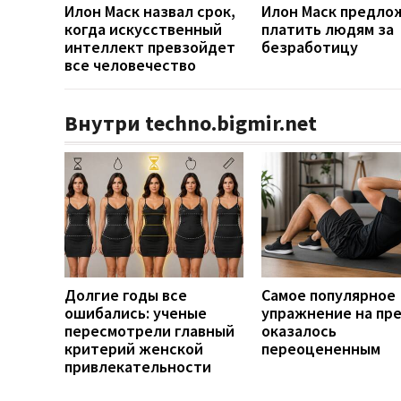
Илон Маск назвал срок,
Илон Маск предло
когда искусственный
платить людям за
интеллект превзойдет
безработицу
все человечество
Внутри techno.bigmir.net
Долгие годы все
Самое популярное
ошибались: ученые
упражнение на пр
пересмотрели главный
оказалось
критерий женской
переоцененным
привлекательности