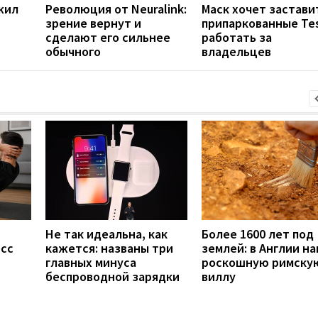
жил
Революция от Neuralink:
Маск хочет застави
зрение вернут и
припаркованные Tes
сделают его сильнее
работать за
обычного
владельцев
Не так идеальна, как
Более 1600 лет под
есс
кажется: названы три
землей: в Англии н
главных минуса
роскошную римску
беспроводной зарядки
виллу