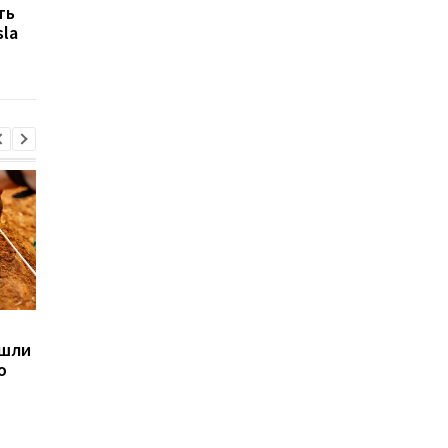
ть
Маск обещает мир без
Маск сдвинул сроки
la
обязательного труда
полета на Марс и
уже через десятилетие
объяснил почему
Sega превратила
Магнитные бури,
ашли
легендарные консоли в
прогноз на 6, 7, 8
ю
наручные часы: фанаты
августа: подробност
оценят
по дням