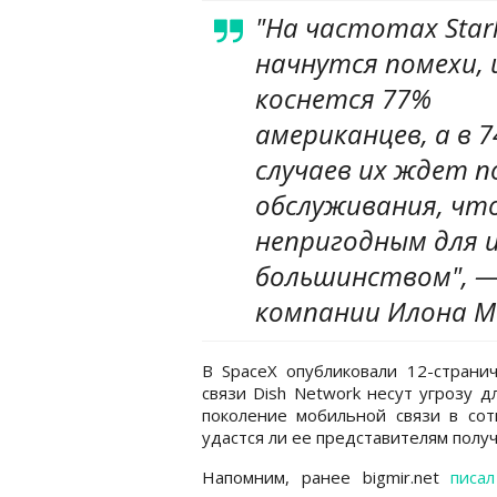
"На частотах Starl
начнутся помехи, 
коснется 77%
американцев, а в 
случаев их ждет 
обслуживания, что
непригодным для 
большинством", —
компании Илона М
В SpaceX опубликовали 12-странич
связи Dish Network несут угрозу дл
поколение мобильной связи в сот
удастся ли ее представителям полу
Напомним, ранее bigmir.net
писал