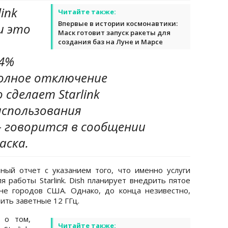
ink
Читайте также:
Впервые в истории космонавтики:
и это
Маск готовит запуск ракеты для
создания баз на Луне и Марсе
74%
полное отключение
 сделает Starlink
использования
 говорится в сообщении
аска.
ный отчет с указанием того, что именно услуги
я работы Starlink. Dish планирует внедрить пятое
не городов США. Однако, до конца незивестно,
чить заветные 12 ГГц.
о том,
Читайте также: