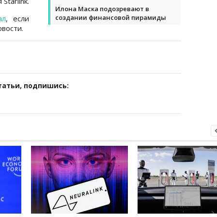
Starlink.
Илона Маска подозревают в
создании финансовой пирамиды
ал
, если
вости.
татьи, подпишись: