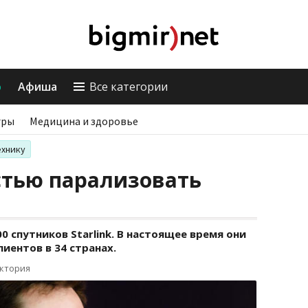
о
Афиша
Все категории
гры
Медицина и здоровье
ехнику
стью парализовать
0 спутников Starlink. В настоящее время они
иентов в 34 странах.
иктория