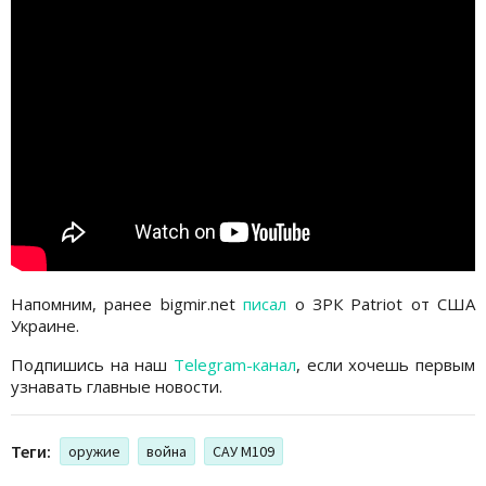
Напомним, ранее bigmir.net
писал
о ЗРК Patriot от США
Украине.
Подпишись на наш
Telegram-канал
, если хочешь первым
узнавать главные новости.
Теги:
оружие
война
САУ M109