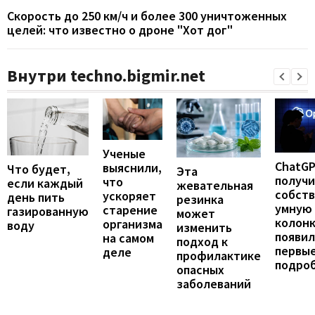
Скорость до 250 км/ч и более 300 уничтоженных
целей: что известно о дроне "Хот дог"
Внутри techno.bigmir.net
Ученые
ChatG
выяснили,
Что будет,
Эта
получ
что
если каждый
жевательная
собст
ускоряет
день пить
резинка
умную
старение
газированную
может
колонк
организма
воду
изменить
появил
на самом
подход к
первы
деле
профилактике
подро
опасных
заболеваний