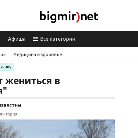
о
Афиша
Все категории
гры
Медицина и здоровье
ехнику
т жениться в
я"
известны.
Виктория