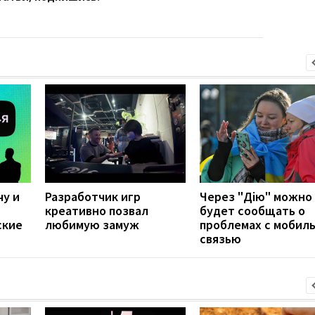
чу и
Разработчик игр
Через "Дію" можно
креативно позвал
будет сообщать о
ские
любимую замуж
проблемах с мобил
связью