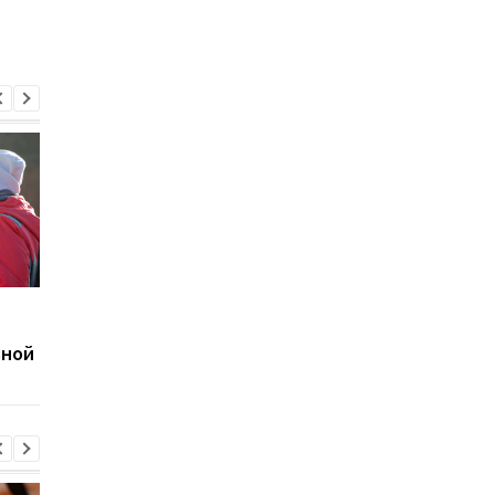
В Украине запускают
В Украине думают
свадьбы онлайн - как
создать альтернати
ьной
подать заявку на бета-
Telegram
тест