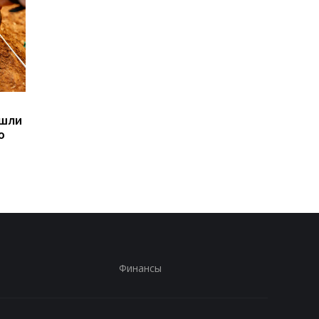
Sega превратила
Магнитные бури,
ашли
легендарные консоли в
прогноз на 6, 7, 8
ю
наручные часы: фанаты
августа: подробност
оценят
по дням
Финансы