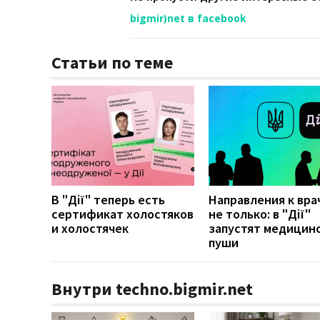
bigmir)net в facebook
Статьи по теме
В "Дії" теперь есть
Направления к вра
сертификат холостяков
не только: в "Дії"
и холостячек
запустят медицин
пуши
Внутри techno.bigmir.net