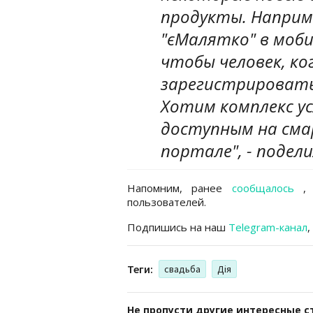
продукты. Наприм
"єМалятко" в моби
чтобы человек, ког
зарегистрировать
Хотим комплекс у
доступным на сма
портале", - подел
Напомним, ранее
сообщалось
,
пользователей.
Подпишись на наш
Telegram-канал
,
Теги:
свадьба
Дія
Не пропусти другие интересные с