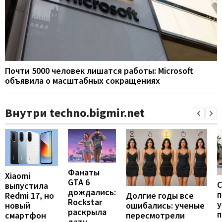
Почти 5000 человек лишатся работы: Microsoft
объявила о масштабных сокращениях
Внутри techno.bigmir.net
Фанаты
Xiaomi
GTA 6
С
выпустила
дождались:
п
Долгие годы все
Redmi 17, но
Rockstar
у
ошибались: ученые
новый
раскрыла
п
пересмотрели
смартфон
дату