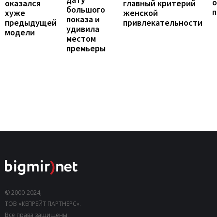
о
главный критерий
оказался
большого
женской
хуже
показа и
привлекательности
предыдущей
удивила
модели
местом
премьеры
© 2000-2024,
ТОВ «КЕПРЕЙТ ПАРТНЕРС».
Все права защищены.