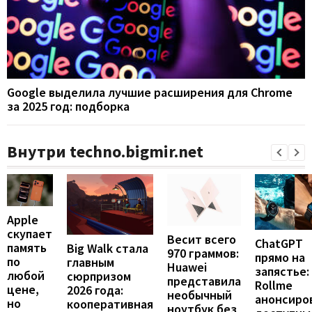
Google выделила лучшие расширения для Chrome
за 2025 год: подборка
Внутри techno.bigmir.net
Apple
скупает
Весит всего
ChatGPT
память
Big Walk стала
970 граммов:
прямо на
по
главным
Huawei
запястье:
любой
сюрпризом
представила
Rollme
цене,
2026 года:
необычный
анонсиро
но
кооперативная
ноутбук без